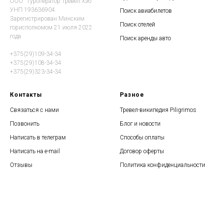
ООО "Туроператор Тревел Хэб"
УНП 193636904.
Поиск авиабилетов
Зарегистрирован Минским
Поиск отелей
горисполкомом 21 июля 2022
года
Поиск аренды авто
+375(29)109-34-34
+375(29)108-34-34
+375(29)323-34-34
Контакты
Разное
Связаться с нами
Тревел-википедия Piligrimos
Позвонить
Блог и новости
Написать в телеграм
Способы оплаты
Написать на e-mail
Договор оферты
Отзывы
Политика конфиденциальности